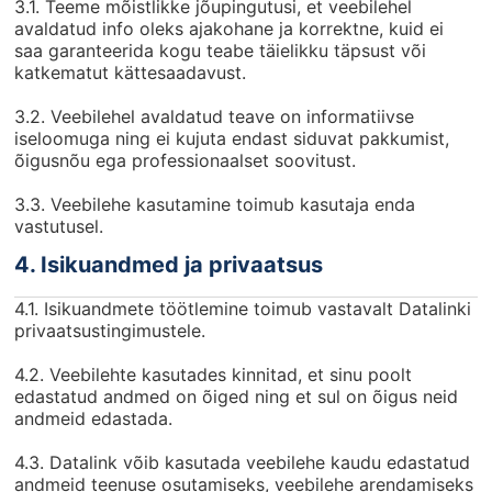
3.1. Teeme mõistlikke jõupingutusi, et veebilehel
avaldatud info oleks ajakohane ja korrektne, kuid ei
saa garanteerida kogu teabe täielikku täpsust või
katkematut kättesaadavust.
3.2. Veebilehel avaldatud teave on informatiivse
iseloomuga ning ei kujuta endast siduvat pakkumist,
õigusnõu ega professionaalset soovitust.
3.3. Veebilehe kasutamine toimub kasutaja enda
vastutusel.
4. Isikuandmed ja privaatsus
4.1. Isikuandmete töötlemine toimub vastavalt Datalinki
privaatsustingimustele.
4.2. Veebilehte kasutades kinnitad, et sinu poolt
edastatud andmed on õiged ning et sul on õigus neid
andmeid edastada.
4.3. Datalink võib kasutada veebilehe kaudu edastatud
andmeid teenuse osutamiseks, veebilehe arendamiseks