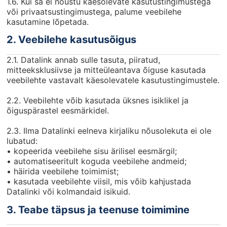
1.6. Kui sa ei nõustu käesolevate kasutustingimustega
või privaatsustingimustega, palume veebilehe
kasutamine lõpetada.
2. Veebilehe kasutusõigus
2.1. Datalink annab sulle tasuta, piiratud,
mitteeksklusiivse ja mitteüleantava õiguse kasutada
veebilehte vastavalt käesolevatele kasutustingimustele.
2.2. Veebilehte võib kasutada üksnes isiklikel ja
õiguspärastel eesmärkidel.
2.3. Ilma Datalinki eelneva kirjaliku nõusolekuta ei ole
lubatud:
• kopeerida veebilehe sisu ärilisel eesmärgil;
• automatiseeritult koguda veebilehe andmeid;
• häirida veebilehe toimimist;
• kasutada veebilehte viisil, mis võib kahjustada
Datalinki või kolmandaid isikuid.
3. Teabe täpsus ja teenuse toimimine