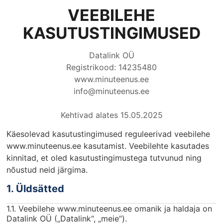
VEEBILEHE
KASUTUSTINGIMUSED
Datalink OÜ
Registrikood: 14235480
www.minuteenus.ee
info@minuteenus.ee
Kehtivad alates 15.05.2025
Käesolevad kasutustingimused reguleerivad veebilehe
www.minuteenus.ee kasutamist. Veebilehte kasutades
kinnitad, et oled kasutustingimustega tutvunud ning
nõustud neid järgima.
1. Üldsätted
1.1. Veebilehe www.minuteenus.ee omanik ja haldaja on
Datalink OÜ („Datalink“, „meie“).