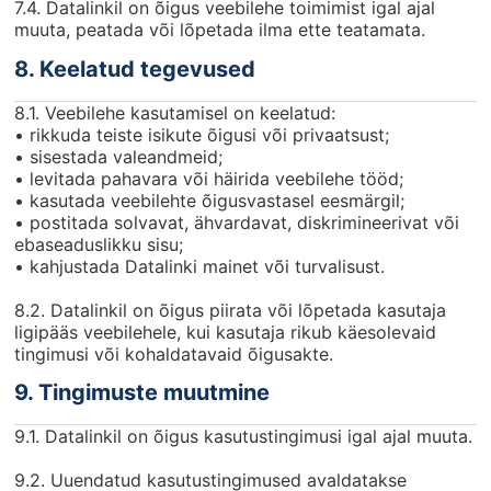
7.4. Datalinkil on õigus veebilehe toimimist igal ajal
muuta, peatada või lõpetada ilma ette teatamata.
8. Keelatud tegevused
8.1. Veebilehe kasutamisel on keelatud:
• rikkuda teiste isikute õigusi või privaatsust;
• sisestada valeandmeid;
• levitada pahavara või häirida veebilehe tööd;
• kasutada veebilehte õigusvastasel eesmärgil;
• postitada solvavat, ähvardavat, diskrimineerivat või
ebaseaduslikku sisu;
• kahjustada Datalinki mainet või turvalisust.
8.2. Datalinkil on õigus piirata või lõpetada kasutaja
ligipääs veebilehele, kui kasutaja rikub käesolevaid
tingimusi või kohaldatavaid õigusakte.
9. Tingimuste muutmine
9.1. Datalinkil on õigus kasutustingimusi igal ajal muuta.
9.2. Uuendatud kasutustingimused avaldatakse