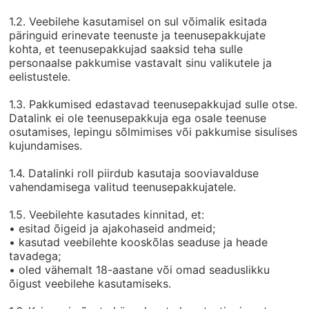
1.2. Veebilehe kasutamisel on sul võimalik esitada
päringuid erinevate teenuste ja teenusepakkujate
kohta, et teenusepakkujad saaksid teha sulle
personaalse pakkumise vastavalt sinu valikutele ja
eelistustele.
1.3. Pakkumised edastavad teenusepakkujad sulle otse.
Datalink ei ole teenusepakkuja ega osale teenuse
osutamises, lepingu sõlmimises või pakkumise sisulises
kujundamises.
1.4. Datalinki roll piirdub kasutaja sooviavalduse
vahendamisega valitud teenusepakkujatele.
1.5. Veebilehte kasutades kinnitad, et:
• esitad õigeid ja ajakohaseid andmeid;
• kasutad veebilehte kooskõlas seaduse ja heade
tavadega;
• oled vähemalt 18-aastane või omad seaduslikku
õigust veebilehe kasutamiseks.