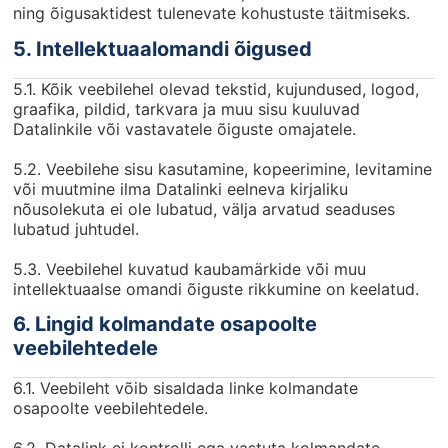
ning õigusaktidest tulenevate kohustuste täitmiseks.
5. Intellektuaalomandi õigused
5.1. Kõik veebilehel olevad tekstid, kujundused, logod,
graafika, pildid, tarkvara ja muu sisu kuuluvad
Datalinkile või vastavatele õiguste omajatele.
5.2. Veebilehe sisu kasutamine, kopeerimine, levitamine
või muutmine ilma Datalinki eelneva kirjaliku
nõusolekuta ei ole lubatud, välja arvatud seaduses
lubatud juhtudel.
5.3. Veebilehel kuvatud kaubamärkide või muu
intellektuaalse omandi õiguste rikkumine on keelatud.
6. Lingid kolmandate osapoolte
veebilehtedele
6.1. Veebileht võib sisaldada linke kolmandate
osapoolte veebilehtedele.