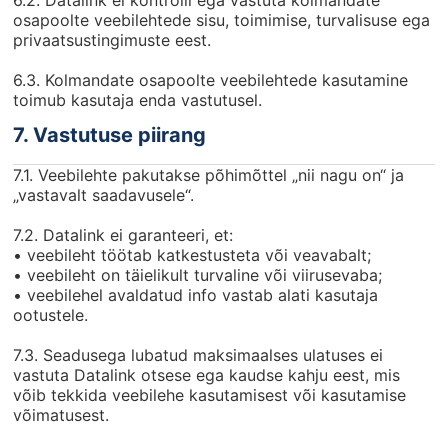
6.2. Datalink ei kontrolli ega vastuta kolmandate
osapoolte veebilehtede sisu, toimimise, turvalisuse ega
privaatsustingimuste eest.
6.3. Kolmandate osapoolte veebilehtede kasutamine
toimub kasutaja enda vastutusel.
7. Vastutuse piirang
7.1. Veebilehte pakutakse põhimõttel „nii nagu on“ ja
„vastavalt saadavusele“.
7.2. Datalink ei garanteeri, et:
• veebileht töötab katkestusteta või veavabalt;
• veebileht on täielikult turvaline või viirusevaba;
• veebilehel avaldatud info vastab alati kasutaja
ootustele.
7.3. Seadusega lubatud maksimaalses ulatuses ei
vastuta Datalink otsese ega kaudse kahju eest, mis
võib tekkida veebilehe kasutamisest või kasutamise
võimatusest.